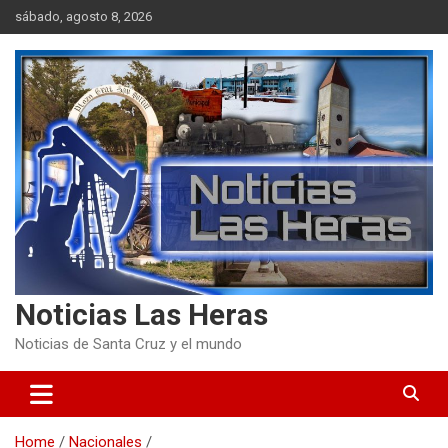
Skip
sábado, agosto 8, 2026
to
content
Noticias Las Heras
Noticias de Santa Cruz y el mundo
Home
Nacionales