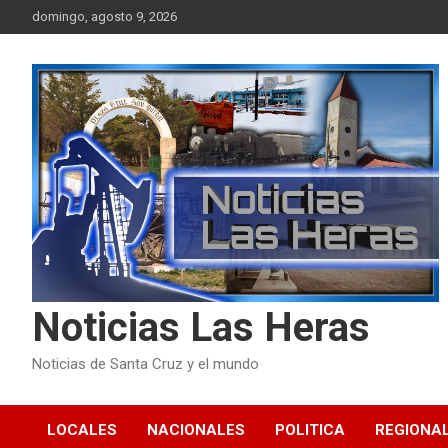
Skip
domingo, agosto 9, 2026
to
content
Noticias Las Heras
Noticias de Santa Cruz y el mundo
LOCALES
NACIONALES
POLITICA
REGIONA