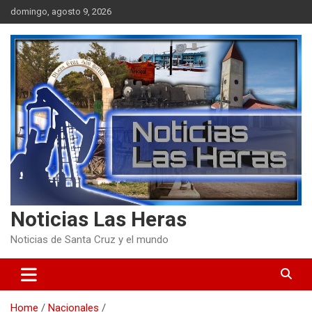
Skip
domingo, agosto 9, 2026
to
content
Noticias Las Heras
Noticias de Santa Cruz y el mundo
Home
Nacionales