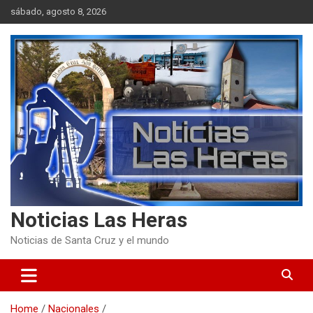
Skip
sábado, agosto 8, 2026
to
content
Noticias Las Heras
Noticias de Santa Cruz y el mundo
Home
Nacionales