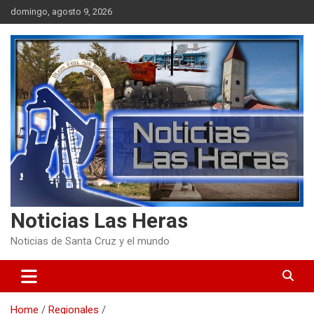
Skip
domingo, agosto 9, 2026
to
content
Noticias Las Heras
Noticias de Santa Cruz y el mundo
Home
Regionales