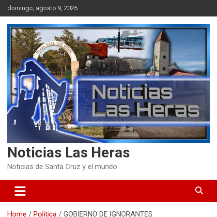
Skip
domingo, agosto 9, 2026
to
content
Noticias Las Heras
Noticias de Santa Cruz y el mundo
Home
Politica
GOBIERNO DE IGNORANTES