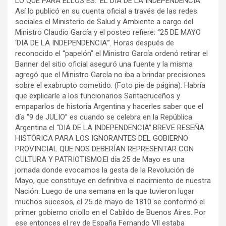
LO QUE PARA ELLOS ES: ‘EL DIA DE LA INDEPENDENCIA’ ”
Así lo publicó en su cuenta oficial a través de las redes
sociales el Ministerio de Salud y Ambiente a cargo del
Ministro Claudio García y el posteo refiere: “25 DE MAYO
‘DIA DE LA INDEPENDENCIA'”. Horas después de
reconocido el “papelón” el Ministro García ordenó retirar el
Banner del sitio oficial aseguró una fuente y la misma
agregó que el Ministro García no iba a brindar precisiones
sobre el exabrupto cometido. (Foto pie de página). Habría
que explicarle a los funcionarios Santacruceños y
empaparlos de historia Argentina y hacerles saber que el
día “9 de JULIO” es cuando se celebra en la República
Argentina el “DIA DE LA INDEPENDENCIA”.BREVE RESEÑA
HISTÓRICA PARA LOS IGNORANTES DEL GOBIERNO
PROVINCIAL QUE NOS DEBERÍAN REPRESENTAR CON
CULTURA Y PATRIOTISMO.El día 25 de Mayo es una
jornada donde evocamos la gesta de la Revolución de
Mayo, que constituye en definitiva el nacimiento de nuestra
Nación. Luego de una semana en la que tuvieron lugar
muchos sucesos, el 25 de mayo de 1810 se conformó el
primer gobierno criollo en el Cabildo de Buenos Aires. Por
ese entonces el rey de España Fernando Vll estaba