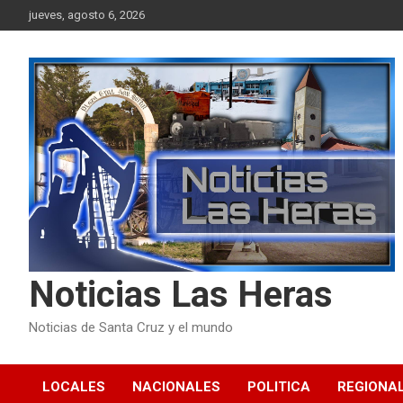
Skip
jueves, agosto 6, 2026
to
content
Noticias Las Heras
Noticias de Santa Cruz y el mundo
LOCALES
NACIONALES
POLITICA
REGIONA