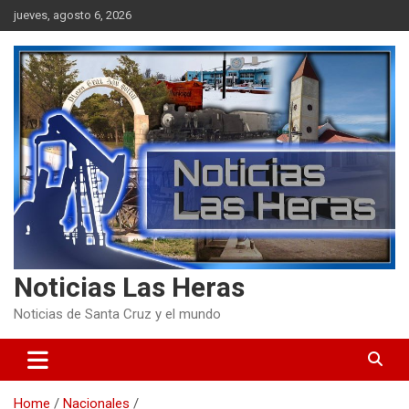
Skip
jueves, agosto 6, 2026
to
content
Noticias Las Heras
Noticias de Santa Cruz y el mundo
Home
Nacionales