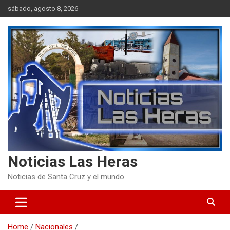
Skip
sábado, agosto 8, 2026
to
content
Noticias Las Heras
Noticias de Santa Cruz y el mundo
Home
Nacionales