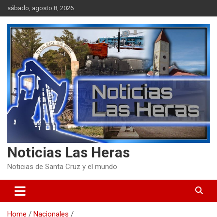
Skip
sábado, agosto 8, 2026
to
content
Noticias Las Heras
Noticias de Santa Cruz y el mundo
Home
Nacionales