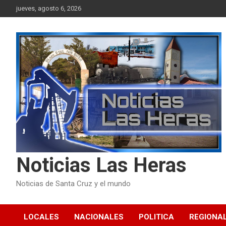
Skip
jueves, agosto 6, 2026
to
content
Noticias Las Heras
Noticias de Santa Cruz y el mundo
LOCALES
NACIONALES
POLITICA
REGIONA