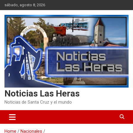
Skip
sábado, agosto 8, 2026
to
content
Noticias Las Heras
Noticias de Santa Cruz y el mundo
Home
Nacionales