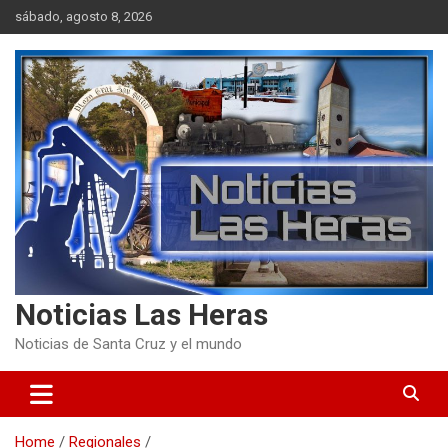
Skip
sábado, agosto 8, 2026
to
content
Noticias Las Heras
Noticias de Santa Cruz y el mundo
Home
Regionales