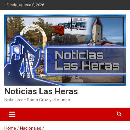
Skip
sábado, agosto 8, 2026
to
content
Noticias Las Heras
Noticias de Santa Cruz y el mundo
Home
Nacionales