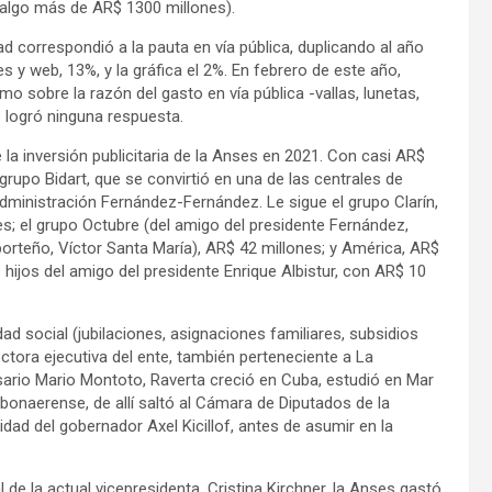
 algo más de AR$ 1300 millones).
ad correspondió a la pauta en vía pública, duplicando al año
les y web, 13%, y la gráfica el 2%. En febrero de este año,
 sobre la razón del gasto en vía pública -vallas, lunetas,
o logró ninguna respuesta.
la inversión publicitaria de la Anses en 2021. Con casi AR$
grupo Bidart, que se convirtió en una de las centrales de
administración Fernández-Fernández. Le sigue el grupo Clarín,
s; el grupo Octubre (del amigo del presidente Fernández,
a porteño, Víctor Santa María), AR$ 42 millones; y América, AR$
 hijos del amigo del presidente Enrique Albistur, con AR$ 10
d social (jubilaciones, asignaciones familiares, subsidios
ctora ejecutiva del ente, también perteneciente a La
sario Mario Montoto, Raverta creció en Cuba, estudió en Mar
a bonaerense, de allí saltó al Cámara de Diputados de la
ad del gobernador Axel Kicillof, antes de asumir en la
de la actual vicepresidenta, Cristina Kirchner, la Anses gastó