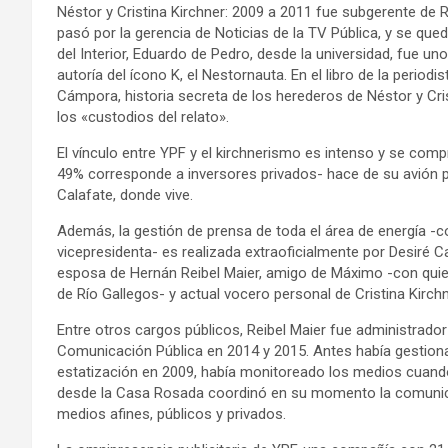
Néstor y Cristina Kirchner: 2009 a 2011 fue subgerente de 
pasó por la gerencia de Noticias de la TV Pública, y se que
del Interior, Eduardo de Pedro, desde la universidad, fue uno
autoría del ícono K, el Nestornauta. En el libro de la period
Cámpora, historia secreta de los herederos de Néstor y Cris
los «custodios del relato».
El vínculo entre YPF y el kirchnerismo es intenso y se co
49% corresponde a inversores privados- hace de su avión pa
Calafate, donde vive.
Además, la gestión de prensa de toda el área de energía -
vicepresidenta- es realizada extraoficialmente por Desiré 
esposa de Hernán Reibel Maier, amigo de Máximo -con quien
de Río Gallegos- y actual vocero personal de Cristina Kirchne
Entre otros cargos públicos, Reibel Maier fue administrador
Comunicación Pública en 2014 y 2015. Antes había gestion
estatización en 2009, había monitoreado los medios cuand
desde la Casa Rosada coordinó en su momento la comunica
medios afines, públicos y privados.