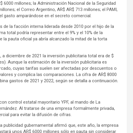
R$ 6000 millones; la Administración Nacional de la Seguridad
illones; el Correo Argentino, AR$ AR$ 713 millones; el PAMI,
 el gasto amparándose en el secreto comercial.
e la facción interna liderada desde 2010 por el hijo de la
ma total podría representar entre el 9% y el 10% de la
e la pauta oficial ya abría alcanzado la mitad de la torta
diciembre de 2021 la inversión publicitaria total era de $
es). Aunque la estimación de la inversión publicitaria es
rcado, cuyas tarifas suelen ser afectadas por descuentos o
s valores y complica las comparaciones. La cifra de AR$ 8000
bina gastos de 2021 y 2022, según se detalla a continuación.
 con control estatal mayoritario YPF, al mando de La
Fernández. Al tratarse de una empresa formalmente privada,
ial para evitar la difusión de cifras.
 la publicidad gubernamental afirmó que, este año, la empresa
astará unos AR$ 6000 millones sólo en pauta sin considerar