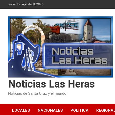
Skip
sábado, agosto 8, 2026
to
content
Noticias Las Heras
Noticias de Santa Cruz y el mundo
LOCALES
NACIONALES
POLITICA
REGIONA