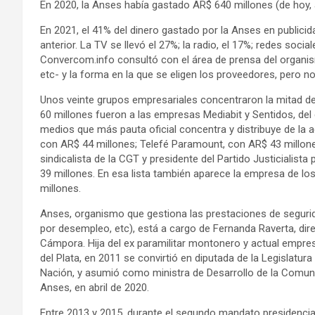
En 2020, la Anses había gastado AR$ 640 millones (de hoy,
En 2021, el 41% del dinero gastado por la Anses en publicid
anterior. La TV se llevó el 27%; la radio, el 17%; redes socia
Convercom.info consultó con el área de prensa del organismo
etc- y la forma en la que se eligen los proveedores, pero n
Unos veinte grupos empresariales concentraron la mitad de 
60 millones fueron a las empresas Mediabit y Sentidos, del 
medios que más pauta oficial concentra y distribuye de la 
con AR$ 44 millones; Telefé Paramount, con AR$ 43 millone
sindicalista de la CGT y presidente del Partido Justicialist
39 millones. En esa lista también aparece la empresa de los
millones.
Anses, organismo que gestiona las prestaciones de segurida
por desempleo, etc), está a cargo de Fernanda Raverta, dire
Cámpora. Hija del ex paramilitar montonero y actual empre
del Plata, en 2011 se convirtió en diputada de la Legislatur
Nación, y asumió como ministra de Desarrollo de la Comunid
Anses, en abril de 2020.
Entre 2013 y 2015, durante el segundo mandato presidencial 