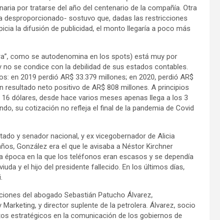
onaria por tratarse del año del centenario de la compañía. Otra
a desproporcionado- sostuvo que, dadas las restricciones
cia la difusión de publicidad, el monto llegaría a poco más
ndera”, como se autodenomina en los spots) está muy por
y no se condice con la debilidad de sus estados contables.
os: en 2019 perdió AR$ 33.379 millones; en 2020, perdió AR$
 resultado neto positivo de AR$ 808 millones. A principios
a 16 dólares, desde hace varios meses apenas llega a los 3
do, su cotización no refleja el final de la pandemia de Covid
tado y senador nacional, y ex vicegobernador de Alicia
años, González era el que le avisaba a Néstor Kirchner
la época en la que los teléfonos eran escasos y se dependía
uda y el hijo del presidente fallecido. En los últimos días,
.
unciones del abogado Sebastián Patucho Álvarez,
arketing, y director suplente de la petrolera. Álvarez, socio
tos estratégicos en la comunicación de los gobiernos de