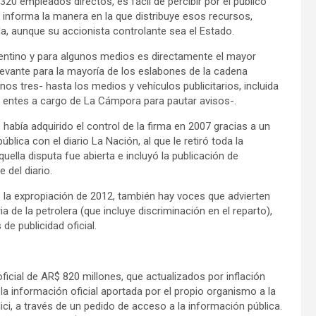
20 empleados directos, es fácil de percibir por el público
 informa la manera en la que distribuye esos recursos,
a, aunque su accionista controlante sea el Estado.
entino y para algunos medios es directamente el mayor
levante para la mayoría de los eslabones de la cadena
nos tres- hasta los medios y vehículos publicitarios, incluida
os entes a cargo de La Cámpora para pautar avisos-.
había adquirido el control de la firma en 2007 gracias a un
blica con el diario La Nación, al que le retiró toda la
Aquella disputa fue abierta e incluyó la publicación de
 del diario.
la expropiación de 2012, también hay voces que advierten
a de la petrolera (que incluye discriminación en el reparto),
de publicidad oficial.
oficial de AR$ 820 millones, que actualizados por inflación
a información oficial aportada por el propio organismo a la
ici, a través de un pedido de acceso a la información pública.