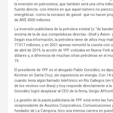
la inversión en patrocinios, que también será una cifra mill
fuente directa -con interés en que aquel número no parezc
energéticas -como la escasez de gasoil- que no hacen propi
de AR$ 4300 millones.
La inversión publicitaria de la petrolera estatal (o “de ba
encima de la de sus competidoras directas -Shell y Axion- 
Según esa información, la petrolera viene de años muy mal
77.017 millones, y en 2021 apenas remontó la cuesta con un
de abril de 2019, la acción de YPF cotizaba en Nueva York 
dólares y, a diferencia de muchas otras petroleras en el mun
19.
El presidente de YPF es el abogado Pablo González, ex dipu
Kirchner en Santa Cruz, sin experiencia en energía. Con 14 
cuando tenía algún llamado telefónico en Río Gallegos (en 
de los vecinos con línea) y hoy responde directamente a la vi
González logró desplazar al CEO de la firma, Sergio Affronti
La gestión de la pauta publicitaria de YPF está entre las f
vicepresidente de Asuntos Corporativos, Comunicaciones y M
fundador de La Cámpora, hizo una intensa carrera en pues