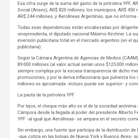
Esa cifra surge de la suma del gasto de la petrolera YPF, A
Social (Anses), AR$ 820 millones; los municipios, AR$ 450 m
AR$ 244 millones, y Aerolíneas Argentinas, que no informa
Todas esas dependencias están encabezadas por dirigentes d
vicepresidenta, el diputado nacional Máximo Kirchner. La su
inversión publicitaria total en el mercado argentino (en el qu
publicitaria).
Según la Cámara Argentina de Agencias de Medios (CAAM), a 
89.000 millones (al valor actual serían unos $125.000 millon
siempre compleja por la escasa transparencia de dicho me
promociones, y por la deriva inflacionaria que pulveriza lo
millones es aproximada -incluso puede ser superior- y com
La pauta de la petrolera YPF
Por lejos, el cheque más alto es el de la sociedad anónima
Cámpora desde la llegada al poder del presidente Alberto 
YPF -al igual que Aerolíneas- se ampara en el secreto comerc
Sin embargo, una fuente que participa de la distribución de
-que cotiza en las bolsas de Nueva York y Buenos Aires- g