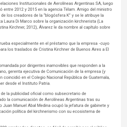
Relaciones Institucionales de Aerolíneas Argentinas SA, luego
dó entre 2012 y 2015 en la agencia Télam. Amigo del ministro
 de los creadores de la “blogósfera K” y se le atribuye la
ista Laura Di Marco sobre la organización kirchnerista (La
tina Kirchner, 2012), Álvarez le da nombre al capítulo sobre
mprueba especialmente en el préstamo que la empresa -cuyo
ra los traslados de Cristina Kirchner de Buenos Aires a El
comandada por dirigentes inamovibles que responden a la
Cano, gerenta ejecutiva de Comunicación de la empresa (y
 coincidió en el Colegio Nacional República de Guatemala,
r desde el Instituto Patria.
 de la publicidad oficial como subsecretario de
ado la comunicación de Aerolíneas Argentinas tras su
o Juan Manuel Abal Medina ocupó la jefatura de gabinete y
ción política del kirchnerismo con su ecosistema de