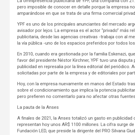
La omnipresencia publicitaria de YPF, una compañía con 21.3
pero imposible de conocer en detalle porque la empresa no
amparándose en que se trata de una firma comercial privad
YPF es uno de los principales anunciantes del mercado arg
avisador por lejos. La empresa es el actor “privado” más re
publicitaria, desde las agencias creativas -trabaja con al me
la vía pública -uno de los espacios preferidos por todos l
En 2010, cuando era gestionada por la familia Eskenazi, que 
favor del presidente Néstor Kirchner, YPF tuvo una disputa pú
publicidad en represalia por la línea editorial del periódico. 
solicitadas por parte de la empresa y de editoriales por parte
Hoy, con la empresa nuevamente en manos del Estado tras 
sobre el condicionamiento que implica la potencia publicitari
pero prefieren no comentarlo para no afectar otras fuentes 
La pauta de la Anses
A finales de 2021, la Anses totalizó un gasto en publicidad 
representan hoy unos AR$ 1100 millones. La cifra surge de l
Fundación LED, que preside la dirigente del PRO Silvana Giud