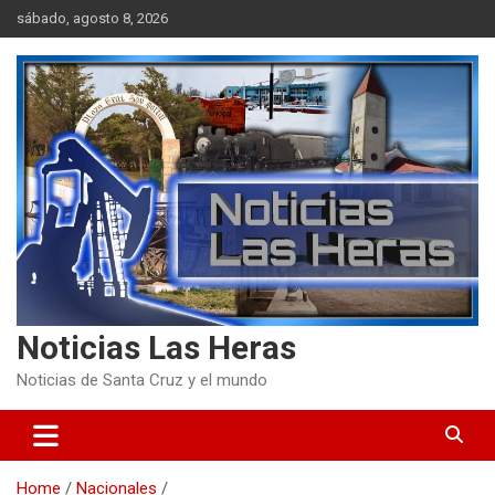
Skip
sábado, agosto 8, 2026
to
content
Noticias Las Heras
Noticias de Santa Cruz y el mundo
Home
Nacionales