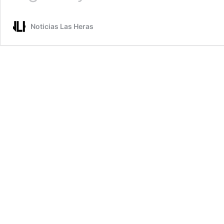
TIENE
38
Noticias Las Heras
UNIDADES
BASICAS
Y
ASEGURO
QUE
LOS
MILITANTES
SE
HACEN
CARGO
DE
LOS
GASTOS.
(VIDEO).