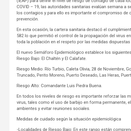
(IEAP) para definir el nivel de riesgo de contagio de cada l
COVID – 19, las autoridades sanitarias evalúan semana a 
los contagios y para ello es importante el compromiso de 
prevención.
En esta ocasión, la cartera sanitaria destacó el cumplimie
582 lo que permitió el control de la propagación del virus
toda la población en el respeto por las medidas dispuestas 
El nuevo Semáforo Epidemiológico establece los siguientes 
Riesgo Bajo: El Chaltén y El Calafate.
Riesgo Medio: Río Turbio, Caleta Olivia, 28 de Noviembre, 
Truncado, Perito Moreno, Puerto Deseado, Las Heras, Puert
Riesgo Alto: Comandante Luis Piedra Buena.
En todos los niveles de riesgo es importante reforzar las m
virus, tales como el uso de barbijo en forma permanente, el
ambientes y evitar reuniones sociales.
Medidas de cuidado según la situación epidemiológica
-Localidades de Riesgo Bajo: En este rango están comprendi