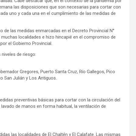
ocalidad. Cabe destacar que, en el contexto de la pandemia por
semana las disposiciones que son necesarias para cortar con
cada uno y cada una en el cumplimiento de las medidas de
nto de las medidas enmarcadas en el Decreto Provincial N°
 en muchas localidades e hizo hincapié en el compromiso de
por el Gobierno Provincial.
niveles de riesgo:
Gobernador Gregores, Puerto Santa Cruz, Río Gallegos, Pico
o San Julián y Los Antiguos.
edidas preventivas básicas para cortar con la circulación del
 lavado de manos en forma habitual, la ventilación de
das las localidades de El Chaltén y El Calafate. Las mismas