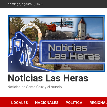
Skip
domingo, agosto 9, 2026
to
content
Noticias Las Heras
Noticias de Santa Cruz y el mundo
LOCALES
NACIONALES
POLITICA
REGIONA