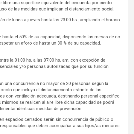
libre una superficie equivalente del cincuenta por ciento
so de las medidas que implican el distanciamiento social.
án de lunes a jueves hasta las 23:00 hs., ampliando el horario
de hasta el 50% de su capacidad, disponiendo las mesas de no
espetar un aforo de hasta un 30 % de su capacidad,
entre la 01:00 hs. a las 07:00 hs. am, con excepción de
esenciales y/o personas autorizadas que por su función
con una concurrencia no mayor de 20 personas según la
tocolo que incluya el distanciamiento estricto de las
res con ventilación adecuada, destinando personal específico
 mismos se realicen al aire libre dicha capacidad se podrá
limentar idénticas medidas de prevención.
o en espacios cerrados serán sin concurrencia de público o
o responsables que deben acompañar a sus hijos/as menores