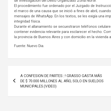
de Investigación del Delito Organizado Zona Norte.
El procedimiento fue ordenado por el Juzgado de Instrucció
el marco de una causa que se inició a fines de abril, cuan
mensajes de WhatsApp. En los textos, se les exigía una im
integridad física.
Durante el allanamiento se secuestraron teléfonos celular
contener evidencia relevante para esclarecer el hecho. Com
la provincia de Buenos Aires y con domicilio en la vivienda a
Fuente: Nuevo Dia.
Navegación
A CONFESION DE PARTES:::! GRASSO GASTA MÁS
de
DE $ 70.000 MILLONES AL AÑO, SOLO EN SUELDOS
MUNICIPALES.(VIDEO)
entradas