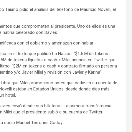
 Taiano pidió el análisis del teléfono de Mauricio Novelli, el
umentos que comprometen al presidente. Uno de ellos es una
e habría celebrado con Davies.
unificada con el gobierno y amenazan con hablar
lica en el texto que publicó La Nación. “$1,5 M de tokens
,5M de tokens líquidos o cash = Milei anuncia en Twitter que
 último: “$2M en tokens o cash = contrato firmado en persona
ntino y/o Javier Milei y revisión con Javier y Karina”.
 Libra que Milei promocionó antes que nadie en su cuenta de
 Novelli estaba en Estados Unidos, desde donde días más
un hotel.
Davies envió desde sus billeteras. La primera transferencia
 Milei que el presidente subió a su cuenta de Twitter.
 su socio Manuel Terrones Godoy.