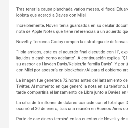
Tras tener la causa planchada varios meses, el fiscal Eduardo
lobista que acercó a Davies con Milei.
Increíblemente, Novelli tenía guardados en su celular doc
nota de Apple Notes que tiene referencias a un acuerdo qu
Novelli y Terrones Godoy rompen la estrategia de defensa 
“Hola amigos, este es el acuerdo final discutido con H”, exp
líquidos o cash como adelanto”. A continuación explica: “$1
su asesor es Hayden Davis/Kelsier/la familia Davis”. Y por
con Milei por asesoría en blockchain/AI para el gobierno arge
La imagen fue generada 72 horas antes del lanzamiento de
Twitter. Al momento en que generó la nota en su teléfono,
tarde compartiría el lanzamiento de Libra junto a Davies en 
La cifra de 5 millones de dólares coincide con el total que 
ocurrió el 30 de enero, tras una reunión en Buenos Aires con
Parte de ese dinero terminó en las cuentas de Novelli y de