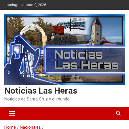
Skip
domingo, agosto 9, 2026
to
content
Noticias Las Heras
Noticias de Santa Cruz y el mundo
Home
Nacionales