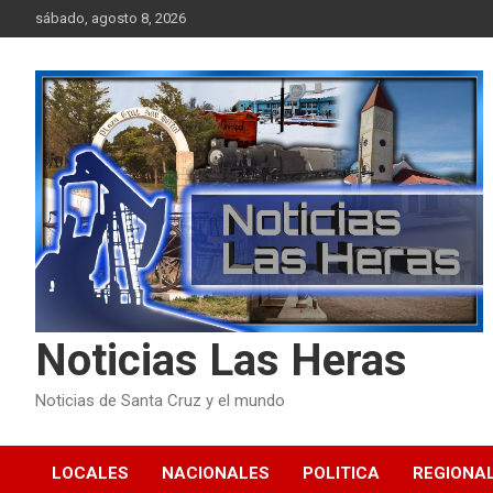
Skip
sábado, agosto 8, 2026
to
content
Noticias Las Heras
Noticias de Santa Cruz y el mundo
LOCALES
NACIONALES
POLITICA
REGIONA