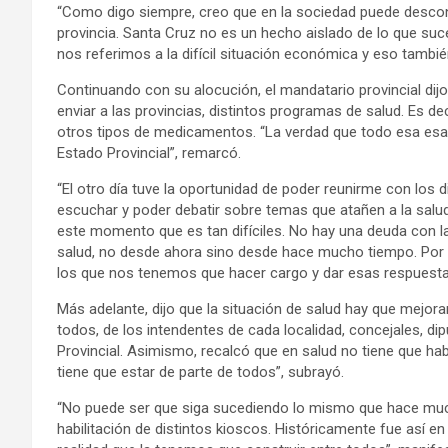
“Como digo siempre, creo que en la sociedad puede desconoc
provincia. Santa Cruz no es un hecho aislado de lo que su
nos referimos a la difícil situación económica y eso también
Continuando con su alocución, el mandatario provincial di
enviar a las provincias, distintos programas de salud. Es
otros tipos de medicamentos. “La verdad que todo esa esa 
Estado Provincial”, remarcó.
“El otro día tuve la oportunidad de poder reunirme con los 
escuchar y poder debatir sobre temas que atañen a la salu
este momento que es tan difíciles. No hay una deuda con l
salud, no desde ahora sino desde hace mucho tiempo. Po
los que nos tenemos que hacer cargo y dar esas respuesta
Más adelante, dijo que la situación de salud hay que mejor
todos, de los intendentes de cada localidad, concejales, di
Provincial. Asimismo, recalcó que en salud no tiene que ha
tiene que estar de parte de todos”, subrayó.
“No puede ser que siga sucediendo lo mismo que hace much
habilitación de distintos kioscos. Históricamente fue así e