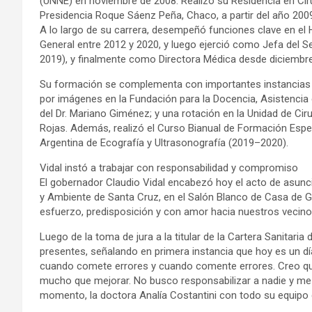
(UNNE) en noviembre de 2008. Realizó su Residencia en Cirug
Presidencia Roque Sáenz Peña, Chaco, a partir del año 200
A lo largo de su carrera, desempeñó funciones clave en el H
General entre 2012 y 2020, y luego ejerció como Jefa del S
2019), y finalmente como Directora Médica desde diciembr
Su formación se complementa con importantes instancias d
por imágenes en la Fundación para la Docencia, Asistencia e
del Dr. Mariano Giménez; y una rotación en la Unidad de Ciru
Rojas. Además, realizó el Curso Bianual de Formación Espec
Argentina de Ecografía y Ultrasonografía (2019–2020).
Vidal instó a trabajar con responsabilidad y compromiso
El gobernador Claudio Vidal encabezó hoy el acto de asunc
y Ambiente de Santa Cruz, en el Salón Blanco de Casa de Go
esfuerzo, predisposición y con amor hacia nuestros vecino
Luego de la toma de jura a la titular de la Cartera Sanitaria 
presentes, señalando en primera instancia que hoy es un d
cuando comete errores y cuando comente errores. Creo qu
mucho que mejorar. No busco responsabilizar a nadie y me 
momento, la doctora Analía Costantini con todo su equipo d