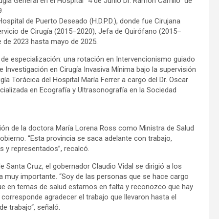
ía General en el Hospital “4 de Junio Dr. Ramón Carrillo” de
9.
ospital de Puerto Deseado (H.D.P.D.), donde fue Cirujana
ervicio de Cirugía (2015–2020), Jefa de Quirófano (2015–
e de 2023 hasta mayo de 2025.
e especialización: una rotación en Intervencionismo guiado
 Investigación en Cirugía Invasiva Mínima bajo la supervisión
gía Torácica del Hospital María Ferrer a cargo del Dr. Oscar
ializada en Ecografía y Ultrasonografía en la Sociedad
ión de la doctora María Lorena Ross como Ministra de Salud
bierno. “Esta provincia se saca adelante con trabajo,
s y representados”, recalcó.
de Santa Cruz, el gobernador Claudio Vidal se dirigió a los
ía muy importante. “Soy de las personas que se hace cargo
e en temas de salud estamos en falta y reconozco que hay
corresponde agradecer el trabajo que llevaron hasta el
e trabajo“, señaló.