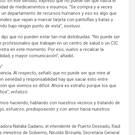
stó. En ese sentido, expresó que no puede ser que hasta el
ilidad de medicamentos e insumos. “Se compra y a veces
s un departamento de recursos humanos y eso es algo que
ales que vayan a marcar tarjeta con pantuflas y batas y
do bajo ningún punto de vista”, sostuvo.
e dijo que no pueden estar tan mal distribuidas. “No puede ser
profesionales que trabajan en un centro de salud o un CIC.
estra en este momento. Por eso, vuelvo a recalcar la
lidad, y mayor comunicación”, añadió.
s”
rovincia. Al respecto, señaló que no puede ser que mire al
Con seriedad y responsabilidad hay que sacar esto entre
ión que vivimos es difícil. Ahora es extraño porque los que
os”, enfatizó.
amos haciendo, hablando con nuestros vecinos y tratando de
ajo, esfuerzo, predisposición y con amor hacia nuestros
nadora Natalia Gadano; el intendente de Puerto Deseado, Raúl
os ministros de Gobierno, Nicolás Brizuela; Secretaria General