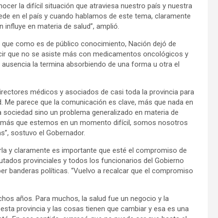
er la difícil situación que atraviesa nuestro país y nuestra
cede en el país y cuando hablamos de este tema, claramente
 influye en materia de salud”, amplió.
jo que como es de público conocimiento, Nación dejó de
 decir que no se asiste más con medicamentos oncológicos y
ausencia la termina absorbiendo de una forma u otra el
directores médicos y asociados de casi toda la provincia para
d. Me parece que la comunicación es clave, más que nada en
a sociedad sino un problema generalizado en materia de
r más que estemos en un momento difícil, somos nosotros
s”, sostuvo el Gobernador.
arla y claramente es importante que esté el compromiso de
putados provinciales y todos los funcionarios del Gobierno
ber banderas políticas. “Vuelvo a recalcar que el compromiso
os años. Para muchos, la salud fue un negocio y la
n esta provincia y las cosas tienen que cambiar y esa es una