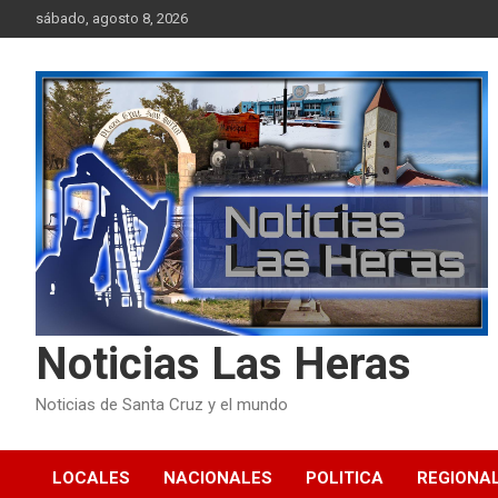
Skip
sábado, agosto 8, 2026
to
content
Noticias Las Heras
Noticias de Santa Cruz y el mundo
LOCALES
NACIONALES
POLITICA
REGIONA