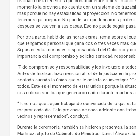
realidad que la tenemos que construir entre todos”, manife
momento la provincia no cuente con un sistema de trazab
más porque no hay estadísticas ni proyección. No tenemo
tenemos que mejorar. No puede ser que tengamos profesion
después se vuelven a sus casas. Eso no puede seguir pasan
Por otra parte, habló de las horas extras, tema sobre el qu
que tengamos personal que gana dos o tres veces más que 
Si pasan estas cosas es responsabilidad del Gobierno y nu
importancia del compromiso y solicito seriedad, responsabi
“Pido compromiso y responsabilidad y los involucro a todo
Antes de finalizar, hizo mención al rol de la justicia en la p
costado cuando lo único que se le solicita es investigar. “
todos. Este es el momento de estar unidos porque la situac
nos critican son los que generaron daño durante muchos añ
“Tenemos que seguir trabajando convencido de lo que est
mejorar cada día. Esta provincia se saca adelante con trab
vecinos y representados”, concluyó.
Durante la ceremonia, también se hicieron presentes, la se
Martínez; el jefe de Gabinete de Ministros, Daniel Álvarez; l