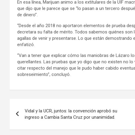
En esa línea, Marijuan animo a los extitulares de la UIF mac
que dijo que le parece que se “lo pasan a un tercero despu
de dinero”.
“Desde el año 2018 no aportaron elementos de prueba despu
decretara su falta de mérito. Todos sabemos quiénes son l
agallas de venir y presentarse. Lo que están demostrando e
enfatizó.
“Van a tener que explicar cómo las maniobras de Lázaro los
querellantes. Las pruebas que yo digo que no existen no lo 
citar respecto del manejo que le pudo haber cabido eventu
sobreseimiento”, concluyó.
Navegación
Vidal y la UCR, juntos: la convención aprobó su
de
ingreso a Cambia Santa Cruz por unanimidad.
entradas