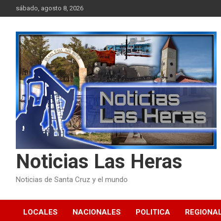
Skip
sábado, agosto 8, 2026
to
content
Noticias Las Heras
Noticias de Santa Cruz y el mundo
LOCALES
NACIONALES
POLITICA
REGIONA