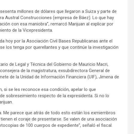
sesenta millones de dólares que llegaron a Suiza y parte de
ara Austral Construcciones (empresa de Báez). Lo que hay
lación con esa maniobra”, remarcó Marijuan al explicar por
iento de la Vicepresidenta.
zada hoy por la Asociación Civil Bases Republicanas ante el
se los tenga por querellantes y que continúe la investigación
ario de Legal y Técnica del Gobierno de Mauricio Macri,
 consejera de la magistratura, exsubdirectora General de
inete de la Unidad de Información Financiera (UIF), Jimena de
an, si se les reconoce esa condición, apelar lo que
 de sobreseimiento respecto de la expresidenta. Si no lo
rijuan.
sa. Me parece que atrás de todo esto están los exmiembros
 tienen el coraje de presentarse. Se valen de una asociación
tocopias de 100 cuerpos de expediente”, señaló el fiscal.