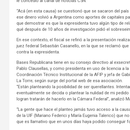
le concedió al canal de noticias C5N.
“Acá (en esta causa) se cuestionó que se sacaron del país 
ese dinero volvió a Argentina como aportes de capitales p
que demostrar es que la expresidenta tuvo algún tipo de re
qué después de 10 años de investigación pidió el sobreseim
En ese contexto, el fiscal se refirió a la presentación reali
juez federal Sebastián Casanello, en la que se reclamó que 
contra la expresidenta.
Bases Republicana tiene en su consejo directivo al exsecret
Pablo Clausellas, y como presidenta en uso de licencia a la
Coordinación Técnico Institucional de la AFIP y jefa de Gab
La Torre; según surge del portal web de esa asociación.
“Están planteando la posibilidad de ser querellantes. Intent
eventualmente se decida o plantear la nulidad de mi pedido
logran tratarán de hacerlo en la Cámara Federal”, analizó Ma
“La gente que hace el planteo jamás tuvo acceso a la cau
de la UIF (Mariano Federici y María Eugenia Talerico) que no
que es llamativo que en unos días haya podido conseguir fo