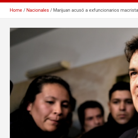
Home
Nacionales
Marijuan acusó a exfuncionarios macristas