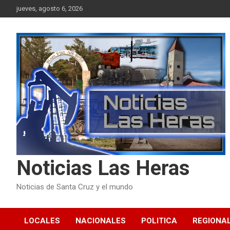
Skip
jueves, agosto 6, 2026
to
content
Noticias Las Heras
Noticias de Santa Cruz y el mundo
LOCALES
NACIONALES
POLITICA
REGIONA