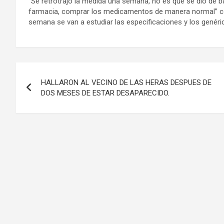
“Se retrotrajo la medida una semana, no es que se dio de b
farmacia, comprar los medicamentos de manera normal” co
semana se van a estudiar las especificaciones y los genéric
Navegación
HALLARON AL VECINO DE LAS HERAS DESPUES DE
de
DOS MESES DE ESTAR DESAPARECIDO.
entradas