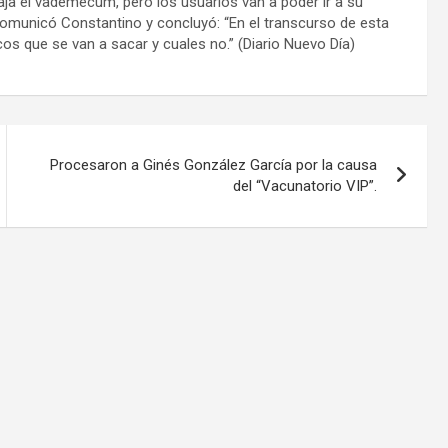
aja el vademecum, pero los usuarios van a poder ir a su
municó Constantino y concluyó: “En el transcurso de esta
os que se van a sacar y cuales no.” (Diario Nuevo Día)
Procesaron a Ginés González García por la causa
del “Vacunatorio VIP”.