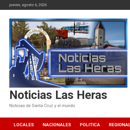
Skip
jueves, agosto 6, 2026
to
content
Noticias Las Heras
Noticias de Santa Cruz y el mundo
LOCALES
NACIONALES
POLITICA
REGIONA