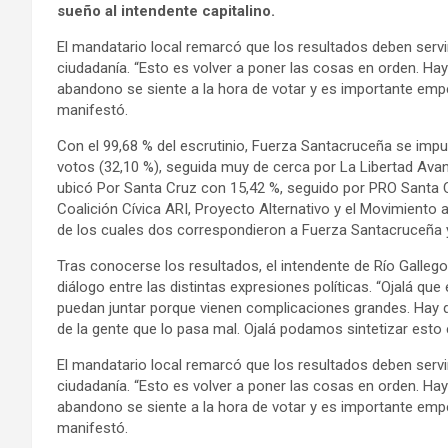
sueño al intendente capitalino.
El mandatario local remarcó que los resultados deben servi
ciudadanía. “Esto es volver a poner las cosas en orden. H
abandono se siente a la hora de votar y es importante empe
manifestó.
Con el 99,68 % del escrutinio, Fuerza Santacruceña se impu
votos (32,10 %), seguida muy de cerca por La Libertad Avan
ubicó Por Santa Cruz con 15,42 %, seguido por PRO Santa Cr
Coalición Cívica ARI, Proyecto Alternativo y el Movimiento al
de los cuales dos correspondieron a Fuerza Santacruceña 
Tras conocerse los resultados, el intendente de Río Gallegos
diálogo entre las distintas expresiones políticas. “Ojalá q
puedan juntar porque vienen complicaciones grandes. Hay qu
de la gente que lo pasa mal. Ojalá podamos sintetizar esto
El mandatario local remarcó que los resultados deben servi
ciudadanía. “Esto es volver a poner las cosas en orden. H
abandono se siente a la hora de votar y es importante empe
manifestó.