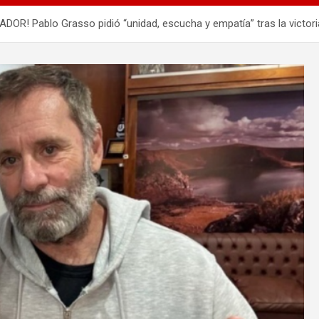
 Pablo Grasso pidió “unidad, escucha y empatía” tras la victoria