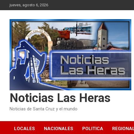
Skip
jueves, agosto 6, 2026
to
content
Noticias Las Heras
Noticias de Santa Cruz y el mundo
LOCALES
NACIONALES
POLITICA
REGIONA