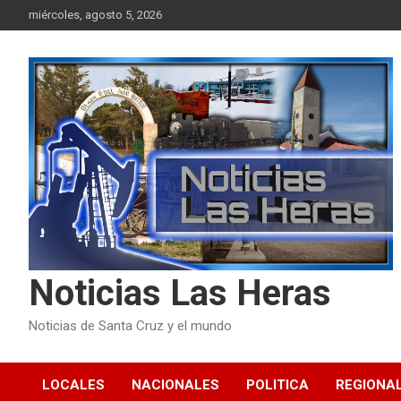
Skip
miércoles, agosto 5, 2026
to
content
Noticias Las Heras
Noticias de Santa Cruz y el mundo
LOCALES
NACIONALES
POLITICA
REGIONA