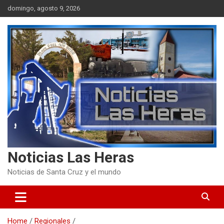
Skip
domingo, agosto 9, 2026
to
content
Noticias Las Heras
Noticias de Santa Cruz y el mundo
Home
Regionales