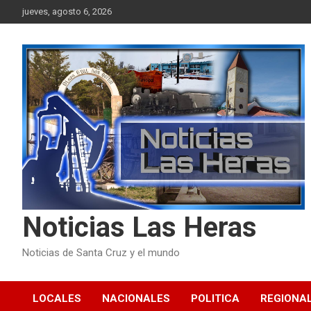
Skip
jueves, agosto 6, 2026
to
content
Noticias Las Heras
Noticias de Santa Cruz y el mundo
LOCALES
NACIONALES
POLITICA
REGIONA