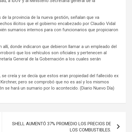
d, a IDUV y al Ministerio Secretaría general de la
de la provincia de la nueva gestión, señalan que va
echos ilícitos que el gobierno encabezado por Claudio Vidal
ambién sumarios internos para con funcionarios que propiciaron
 allí, donde indicaron que debieron llamar a un empleado del
orroboró que los vehículos son oficiales y pertenecen al
cretaría General de la Gobernación a los cuales serán
 se creía y se decía que estos eran propiedad del fallecido ex
mo Kirchner, pero se comprobó que no es así y los mismos
n se hará un sumario por lo acontecido. (Diario Nuevo Día)
SHELL AUMENTÓ 37% PROMEDIO LOS PRECIOS DE
LOS COMBUSTIBLES.