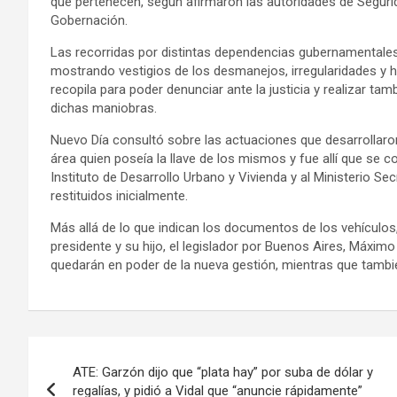
que pertenecen, según afirmaron las autoridades de Segurida
Gobernación.
Las recorridas por distintas dependencias gubernamentales 
mostrando vestigios de los desmanejos, irregularidades y h
recopila para poder denunciar ante la justicia y realizar t
dichas maniobras.
Nuevo Día consultó sobre las actuaciones que desarrollaron
área quien poseía la llave de los mismos y fue allí que se c
Instituto de Desarrollo Urbano y Vivienda y al Ministerio Se
restituidos inicialmente.
Más allá de lo que indican los documentos de los vehículos,
presidente y su hijo, el legislador por Buenos Aires, Máxi
quedarán en poder de la nueva gestión, mientras que tambié
Navegación
ATE: Garzón dijo que “plata hay” por suba de dólar y
de
regalías, y pidió a Vidal que “anuncie rápidamente”