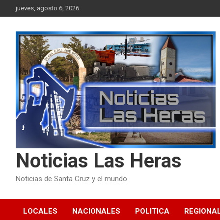
Skip
jueves, agosto 6, 2026
to
content
Noticias Las Heras
Noticias de Santa Cruz y el mundo
LOCALES
NACIONALES
POLITICA
REGIONA