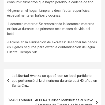
consumir alimentos que hayan perdido la cadena de frío.
-Higiene en el hogar: Limpiar y desinfectar superficies,
especialmente en baños y cocinas.
-Lactancia materna: Se recomienda la lactancia materna
exclusiva durante los primeros seis meses de vida del
bebé.
-Higiene en la eliminación de excretas: Desechar las heces
en lugares seguros para evitar la contaminación del agua.
Fuente: Tiempo Sur.
Navegación
La Libertad Avanza se quedó con un local partidario
de
que perteneció al kirchnerismo durante casi 40 años en
Santa Cruz
entradas
“MARIO MARKIC ‘AFUERA'”! Rubén Martínez es el nuevo
Secretario de Turismo de la provincia.