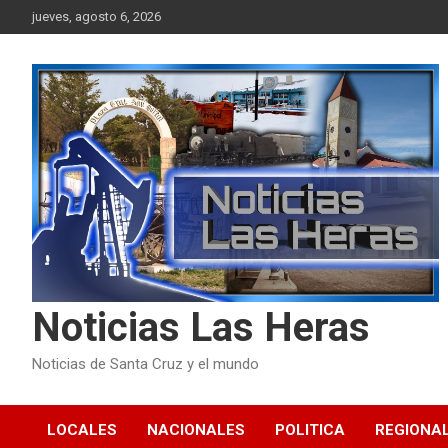
Skip
jueves, agosto 6, 2026
to
content
Noticias Las Heras
Noticias de Santa Cruz y el mundo
LOCALES
NACIONALES
POLITICA
REGIONA