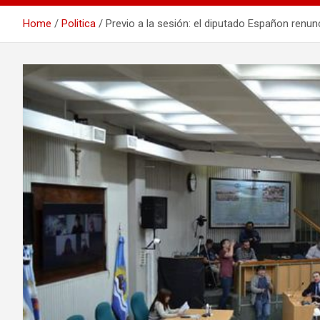
Home
Politica
Previo a la sesión: el diputado Españon renun