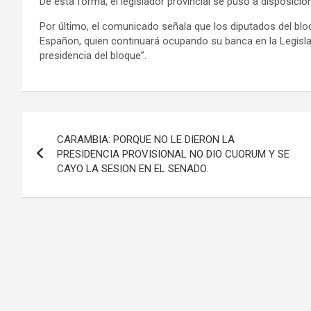
De esta forma, el legislador provincial se puso a disposición 
Por último, el comunicado señala que los diputados del bloq
Españon, quien continuará ocupando su banca en la Legislat
presidencia del bloque”.
Navegación
CARAMBIA: PORQUE NO LE DIERON LA
de
PRESIDENCIA PROVISIONAL NO DIO CUORUM Y SE
CAYO LA SESION EN EL SENADO.
entradas