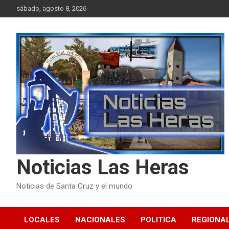
Skip
sábado, agosto 8, 2026
to
content
Noticias Las Heras
Noticias de Santa Cruz y el mundo
LOCALES
NACIONALES
POLITICA
REGIONA