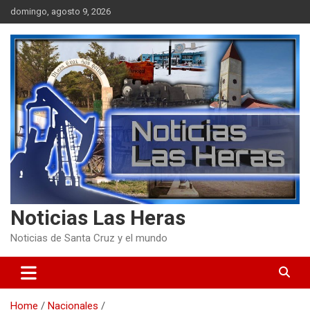
Skip
domingo, agosto 9, 2026
to
content
Noticias Las Heras
Noticias de Santa Cruz y el mundo
Home
Nacionales