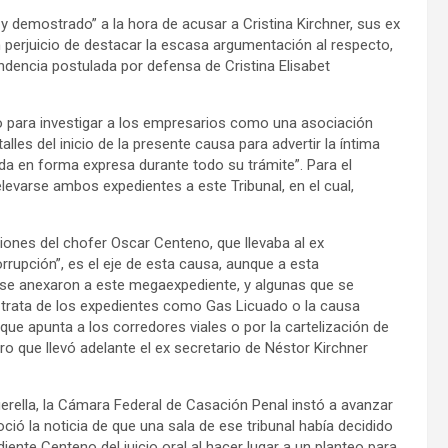
o y demostrado” a la hora de acusar a Cristina Kirchner, sus ex
n perjuicio de destacar la escasa argumentación al respecto,
ndencia postulada por defensa de Cristina Elisabet
io para investigar a los empresarios como una asociación
alles del inicio de la presente causa para advertir la íntima
da en forma expresa durante todo su trámite”. Para el
elevarse ambos expedientes a este Tribunal, en el cual,
ciones del chofer Oscar Centeno, que llevaba al ex
rrupción”, es el eje de esta causa, aunque a esta
y se anexaron a este megaexpediente, y algunas que se
Se trata de los expedientes como Gas Licuado o la causa
ue apunta a los corredores viales o por la cartelización de
ero que llevó adelante el ex secretario de Néstor Kirchner
erella, la Cámara Federal de Casación Penal instó a avanzar
ció la noticia de que una sala de ese tribunal había decidido
ente Centeno del juicio oral al hacer lugar a un planteo para