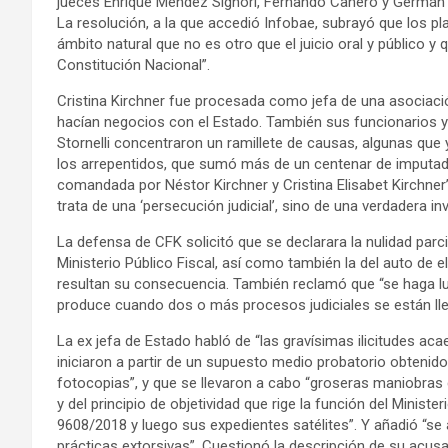
jueces Enrique Méndez Signori, Fernando Canero y Germán Ca
La resolución, a la que accedió Infobae, subrayó que los p
ámbito natural que no es otro que el juicio oral y público y
Constitución Nacional”.
Cristina Kirchner fue procesada como jefa de una asociació
hacían negocios con el Estado. También sus funcionarios y l
Stornelli concentraron un ramillete de causas, algunas que 
los arrepentidos, que sumó más de un centenar de imputado
comandada por Néstor Kirchner y Cristina Elisabet Kirchner”, 
trata de una ‘persecución judicial’, sino de una verdadera inv
La defensa de CFK solicitó que se declarara la nulidad parci
Ministerio Público Fiscal, así como también la del auto de e
resultan su consecuencia. También reclamó que “se haga lug
produce cuando dos o más procesos judiciales se están ll
La ex jefa de Estado habló de “las gravísimas ilicitudes ac
iniciaron a partir de un supuesto medio probatorio obtenido
fotocopias”, y que se llevaron a cabo “groseras maniobras d
y del principio de objetividad que rige la función del Ministe
9608/2018 y luego sus expedientes satélites”. Y añadió “s
prácticas extorsivas”. Cuestionó la descripción de su acusa