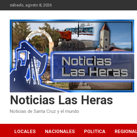
Skip
sábado, agosto 8, 2026
to
content
Noticias Las Heras
Noticias de Santa Cruz y el mundo
LOCALES
NACIONALES
POLITICA
REGIONA