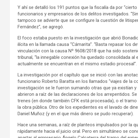
Y ahí se detalló los 191 puntos que la fiscalía da por “ciert
funcionarios y empresarios de los delitos investigados. “Si
tampoco se advierte que se configure la cuestión de litispe
Fernández”, se agregó.
El foco estaba puesto en la investigación que abrió Bonad
ilícita en la llamada causa “Cámarita”. “Basta repasar los det
vinculación con la causa Nº 9608/2018 que ha sido sosteni
tribunal, “la innegable conexión ha quedado consolidada al 
actualmente se encuentran en el mismo estadio procesal”.
La investigación por el capítulo que se inició con las anota
funcionario Roberto Baratta en los llamados “viajes de la co
investigación se le fueron sumando otras que ya existían 
abrieron a raíz de las declaraciones de los arrepentidos. 
trenes (en donde también CFK está procesada), o el tramo q
la obra pública. Otro de los expedientes es el lavado de din
Daniel Muñoz (y en el que más dinero se pudo recuperar).
Hace una semanas, a raíz de planteos impulsados por la qu
rápidamente hacia el juicio oral. Pero en simultáneo se cono
apartar al empresario Ángelo Calcaterra del tramo del expedi