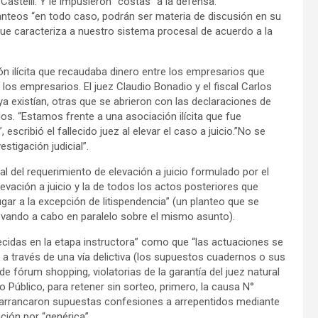
stelli. Y le impusieron “costas” a la defensa.
lanteos “en todo caso, podrán ser materia de discusión en su
 que caracteriza a nuestro sistema procesal de acuerdo a la
n ilícita que recaudaba dinero entre los empresarios que
os empresarios. El juez Claudio Bonadio y el fiscal Carlos
ya existían, otras que se abrieron con las declaraciones de
s. “Estamos frente a una asociación ilícita que fue
escribió el fallecido juez al elevar el caso a juicio.”No se
estigación judicial”.
al del requerimiento de elevación a juicio formulado por el
levación a juicio y la de todos los actos posteriores que
ar a la excepción de litispendencia” (un planteo que se
evando a cabo en paralelo sobre el mismo asunto).
aecidas en la etapa instructora” como que “las actuaciones se
 a través de una vía delictiva (los supuestos cuadernos o sus
e fórum shopping, violatorias de la garantía del juez natural
rio Público, para retener sin sorteo, primero, la causa N°
e arrancaron supuestas confesiones a arrepentidos mediante
ción por “genérica”.