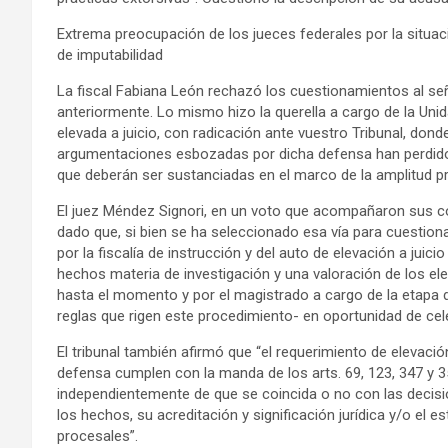
Extrema preocupación de los jueces federales por la situac
de imputabilidad
La fiscal Fabiana León rechazó los cuestionamientos al se
anteriormente. Lo mismo hizo la querella a cargo de la Uni
elevada a juicio, con radicación ante vuestro Tribunal, dond
argumentaciones esbozadas por dicha defensa han perdido 
que deberán ser sustanciadas en el marco de la amplitud prob
El juez Méndez Signori, en un voto que acompañaron sus col
dado que, si bien se ha seleccionado esa vía para cuestiona
por la fiscalía de instrucción y del auto de elevación a juicio
hechos materia de investigación y una valoración de los e
hasta el momento y por el magistrado a cargo de la etapa d
reglas que rigen este procedimiento- en oportunidad de cele
El tribunal también afirmó que “el requerimiento de elevación
defensa cumplen con la manda de los arts. 69, 123, 347 y 3
independientemente de que se coincida o no con las decisio
los hechos, su acreditación y significación jurídica y/o el est
procesales”.