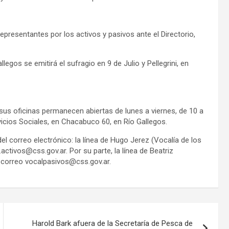
representantes por los activos y pasivos ante el Directorio,
legos se emitirá el sufragio en 9 de Julio y Pellegrini, en
 sus oficinas permanecen abiertas de lunes a viernes, de 10 a
ervicios Sociales, en Chacabuco 60, en Río Gallegos.
del correo electrónico: la línea de Hugo Jerez (Vocalía de los
.activos@css.gov.ar
. Por su parte, la línea de Beatriz
u correo
vocalpasivos@css.gov.ar
.
Harold Bark afuera de la Secretaría de Pesca de