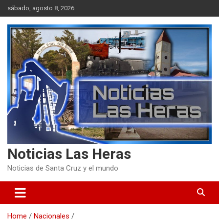
Skip
sábado, agosto 8, 2026
to
content
Noticias Las Heras
Noticias de Santa Cruz y el mundo
Home
Nacionales