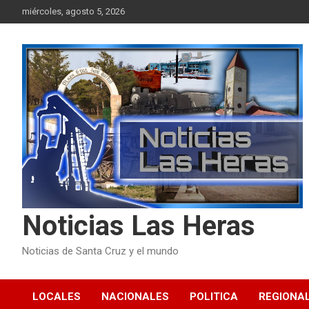
Skip
miércoles, agosto 5, 2026
to
content
Noticias Las Heras
Noticias de Santa Cruz y el mundo
LOCALES
NACIONALES
POLITICA
REGIONA