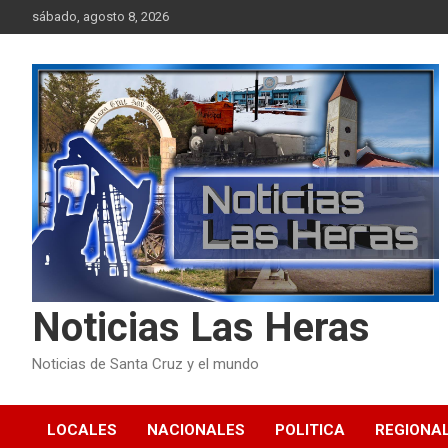
Skip
sábado, agosto 8, 2026
to
content
Noticias Las Heras
Noticias de Santa Cruz y el mundo
LOCALES
NACIONALES
POLITICA
REGIONA