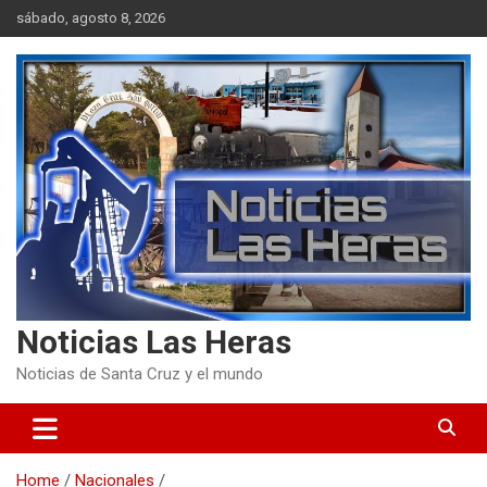
Skip
sábado, agosto 8, 2026
to
content
Noticias Las Heras
Noticias de Santa Cruz y el mundo
Home
Nacionales