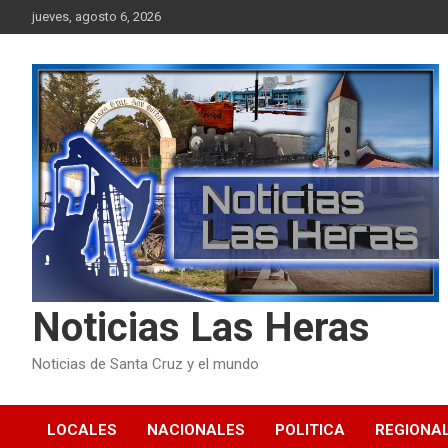
Skip
jueves, agosto 6, 2026
to
content
Noticias Las Heras
Noticias de Santa Cruz y el mundo
LOCALES
NACIONALES
POLITICA
REGIONA