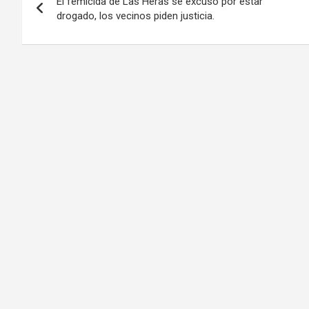
El femicida de Las Heras se excusó por estar
de
drogado, los vecinos piden justicia.
entradas