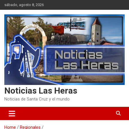
Skip
sábado, agosto 8, 2026
to
content
Noticias Las Heras
Noticias de Santa Cruz y el mundo
Home
Regionales