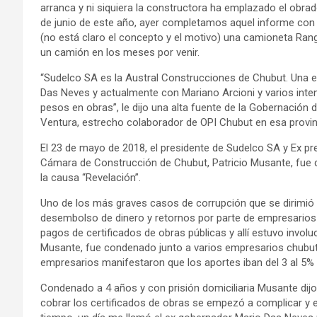
arranca y ni siquiera la constructora ha emplazado el obrad
de junio de este año, ayer completamos aquel informe con
(no está claro el concepto y el motivo) una camioneta Rang
un camión en los meses por venir.
“Sudelco SA es la Austral Construcciones de Chubut. Una e
Das Neves y actualmente con Mariano Arcioni y varios inte
pesos en obras”, le dijo una alta fuente de la Gobernación
Ventura, estrecho colaborador de OPI Chubut en esa prov
El 23 de mayo de 2018, el presidente de Sudelco SA y Ex pre
Cámara de Construcción de Chubut, Patricio Musante, fue de
la causa “Revelación”.
Uno de los más graves casos de corrupción que se dirimió en
desembolso de dinero y retornos por parte de empresarios 
pagos de certificados de obras públicas y allí estuvo invo
Musante, fue condenado junto a varios empresarios chubut
empresarios manifestaron que los aportes iban del 3 al 5% d
Condenado a 4 años y con prisión domiciliaria Musante dijo 
cobrar los certificados de obras se empezó a complicar y 