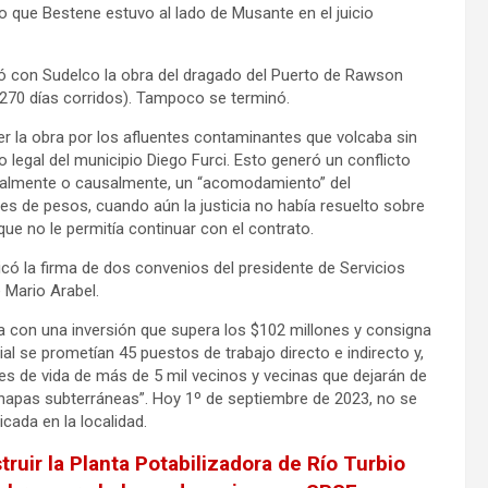
do que Bestene estuvo al lado de Musante en el juicio
rmó con Sudelco la obra del dragado del Puerto de Rawson
270 días corridos). Tampoco se terminó.
er la obra por los afluentes contaminantes que volcaba sin
o legal del municipio Diego Furci. Esto generó un conflicto
asualmente o causalmente, un “acomodamiento” del
es de pesos, cuando aún la justicia no había resuelto sobre
que no le permitía continuar con el contrato.
icó la firma de dos convenios del presidente de Servicios
 Mario Arabel.
na con una inversión que supera los $102 millones y consigna
ial se prometían 45 puestos de trabajo directo e indirecto y,
nes de vida de más de 5 mil vecinos y vecinas que dejarán de
as napas subterráneas”. Hoy 1º de septiembre de 2023, no se
cada en la localidad.
ir la Planta Potabilizadora de Río Turbio