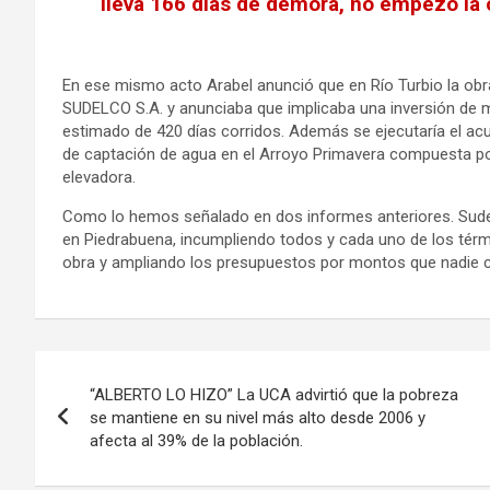
lleva 166 días de demora, no empezó la 
En ese mismo acto Arabel anunció que en Río Turbio la obra
SUDELCO S.A. y anunciaba que implicaba una inversión de m
estimado de 420 días corridos. Además se ejecutaría el ac
de captación de agua en el Arroyo Primavera compuesta por 
elevadora.
Como lo hemos señalado en dos informes anteriores. Sudelc
en Piedrabuena, incumpliendo todos y cada uno de los tér
obra y ampliando los presupuestos por montos que nadie 
Navegación
“ALBERTO LO HIZO” La UCA advirtió que la pobreza
de
se mantiene en su nivel más alto desde 2006 y
afecta al 39% de la población.
entradas