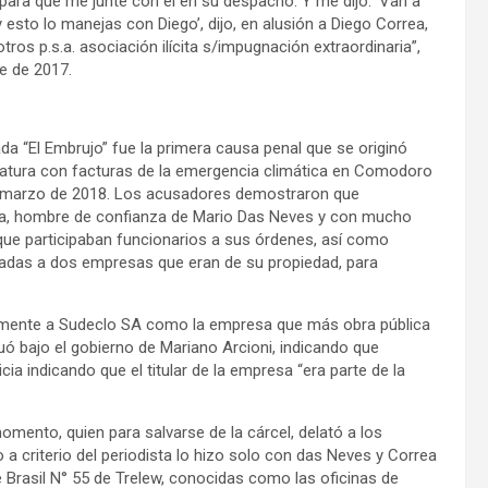
para que me junte con él en su despacho. Y me dijo: ‘Van a
 esto lo manejas con Diego’, dijo, en alusión a Diego Correa,
tros p.s.a. asociación ilícita s/impugnación extraordinaria”,
e de 2017.
a “El Embrujo” fue la primera causa penal que se originó
latura con facturas de la emergencia climática en Comodoro
 de marzo de 2018. Los acusadores demostraron que
rrea, hombre de confianza de Mario Das Neves y con mucho
a que participaban funcionarios a sus órdenes, así como
inadas a dos empresas que eran de su propiedad, para
rectamente a Sudeclo SA como la empresa que más obra pública
uó bajo el gobierno de Mariano Arcioni, indicando que
ia indicando que el titular de la empresa “era parte de la
mento, quien para salvarse de la cárcel, delató a los
 a criterio del periodista lo hizo solo con das Neves y Correa
de Brasil N° 55 de Trelew, conocidas como las oficinas de