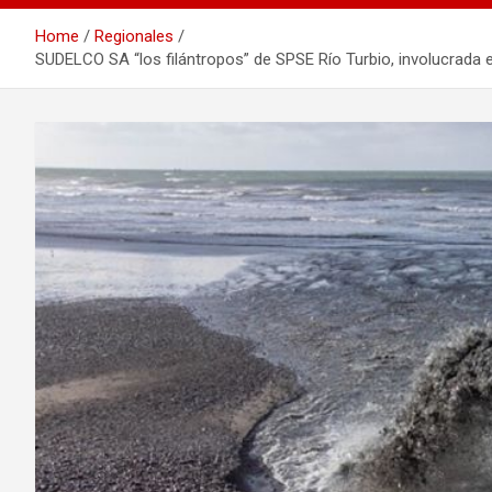
Home
Regionales
SUDELCO SA “los filántropos” de SPSE Río Turbio, involucrada 