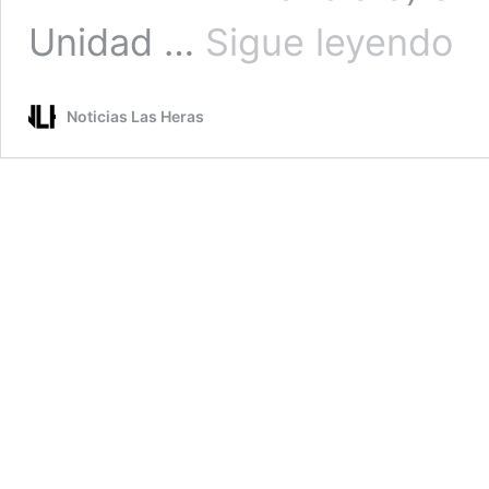
ULT
Unidad …
Sigue leyendo
MOM
DEN
EN
Noticias Las Heras
LA
UIF
POR
PRE
ENR
ILIC
AL
CON
DE
LOS
ANT
TOM
MYB