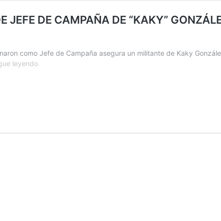
E JEFE DE CAMPAÑA DE “KAKY” GONZÁLE
naron como Jefe de Campaña asegura un militante de Kaky González.
ULTIMO
gue leyendo
MOMENTO:
MAXIMO
K.
PUSO
DE
JEFE
DE
CAMPAÑA
DE
“KAKY”
GONZÁLEZ
AL
EX
“ÑOQUI”
MAURICIO