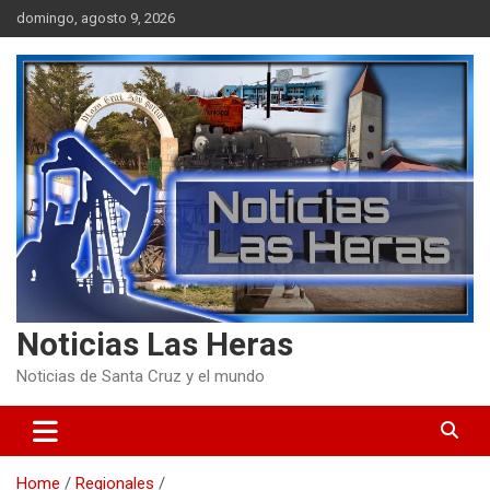
Skip
domingo, agosto 9, 2026
to
content
Noticias Las Heras
Noticias de Santa Cruz y el mundo
Home
Regionales