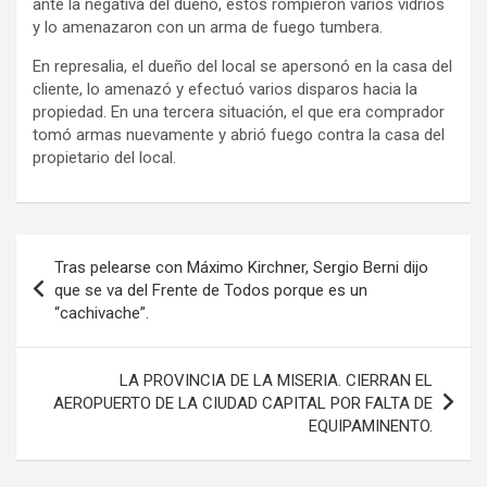
ante la negativa del dueño, estos rompieron varios vidrios
y lo amenazaron con un arma de fuego tumbera.
En represalia, el dueño del local se apersonó en la casa del
cliente, lo amenazó y efectuó varios disparos hacia la
propiedad. En una tercera situación, el que era comprador
tomó armas nuevamente y abrió fuego contra la casa del
propietario del local.
Navegación
Tras pelearse con Máximo Kirchner, Sergio Berni dijo
de
que se va del Frente de Todos porque es un
“cachivache”.
entradas
LA PROVINCIA DE LA MISERIA. CIERRAN EL
AEROPUERTO DE LA CIUDAD CAPITAL POR FALTA DE
EQUIPAMINENTO.