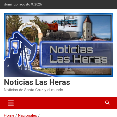
Skip
domingo, agosto 9, 2026
to
content
Noticias Las Heras
Noticias de Santa Cruz y el mundo
Home
Nacionales