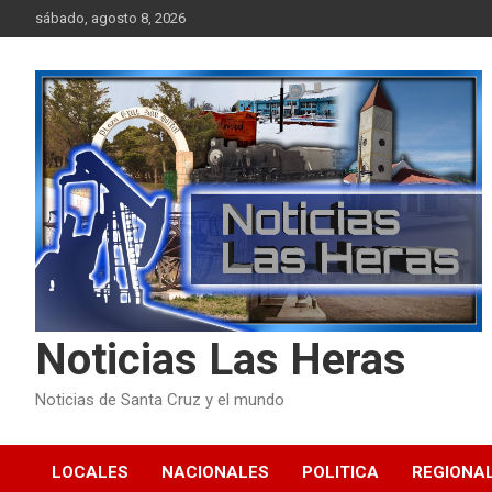
Skip
sábado, agosto 8, 2026
to
content
Noticias Las Heras
Noticias de Santa Cruz y el mundo
LOCALES
NACIONALES
POLITICA
REGIONA