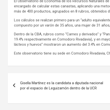
El Observatorio de Economía de los Recursos Naturales de 
encargado de calcular estas canastas, aplicando una metod
más de 400 productos, agrupados en 8 rubros, obtenidos 
Los cálculos se realizan primero para un “adulto equivalent
compuesto por un varón de 35 años, una mujer de 31 años, u
Dentro de la CBA, rubros como “Carnes y derivados” y “Pan 
19.4% respectivamente en Comodoro Rivadavia), y en mayo 
lácteos y huevos” mostraron un aumento del 3.4% en Comod
Este observatorio tiene su sede en Comodoro Rivadavia, Ch
Navegación
Gisella Martínez es la candidata a diputada nacional
de
por el espacio de Leguizamón dentro de la UCR
entradas