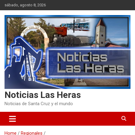
Skip
sábado, agosto 8, 2026
to
content
Noticias Las Heras
Noticias de Santa Cruz y el mundo
Home
Regionales